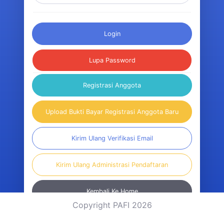
Login
Lupa Password
Registrasi Anggota
Upload Bukti Bayar Registrasi Anggota Baru
Kirim Ulang Verifikasi Email
Kirim Ulang Administrasi Pendaftaran
Kembali Ke Home
Copyright PAFI 2026